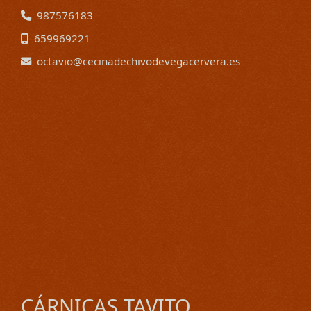
987576183
659969221
octavio
cecinadechivodevegacervera.es
CÁRNICAS TAVITO