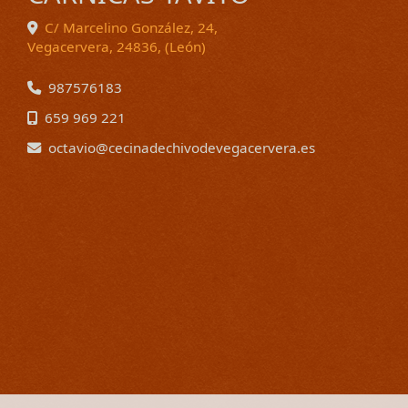
C/ Marcelino González, 24,
Vegacervera
,
24836
,
(León)
987576183
659 969 221
octavio
cecinadechivodevegacervera.es